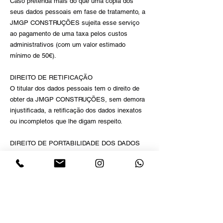
Caso pretenda mais do que uma cópia dos
seus dados pessoais em fase de tratamento, a
JMGP CONSTRUÇÕES sujeita esse serviço
ao pagamento de uma taxa pelos custos
administrativos (com um valor estimado
mínimo de 50€).
DIREITO DE RETIFICAÇÃO
O titular dos dados pessoais tem o direito de
obter da JMGP CONSTRUÇÕES, sem demora
injustificada, a retificação dos dados inexatos
ou incompletos que lhe digam respeito.
DIREITO DE PORTABILIDADE DOS DADOS
Se o tratamento depender do consentimento do
titular dos dados e esse consentimento tiver
sido prestado por meios automatizados, o
titular dos dados tem o direito a receber os
dados pessoais que lhe digam respeito e que
tenha fornecido à JMGP CONSTRUÇÕES.